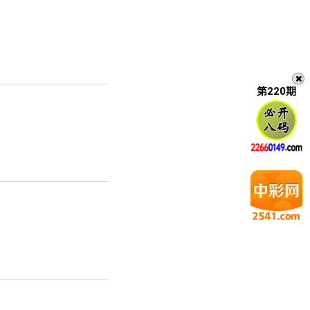
✖️
第
220
期