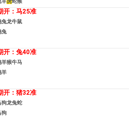
兔羊
虎
蛇猴
3期开：马25准
鸡兔龙牛鼠
鸡兔
2期开：兔40准
鸡羊猴牛马
鸡羊
1期开：猪32准
马狗龙兔蛇
马狗